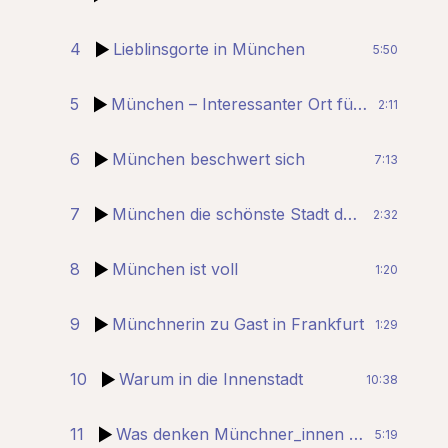
4
Lieblinsgorte in München
5:50
5
München – Interessanter Ort für Touristen
2:11
6
München beschwert sich
7:13
7
München die schönste Stadt der Welt
2:32
8
München ist voll
1:20
9
Münchnerin zu Gast in Frankfurt
1:29
10
Warum in die Innenstadt
10:38
11
Was denken Münchner_innen von ihrer Stadt
5:19